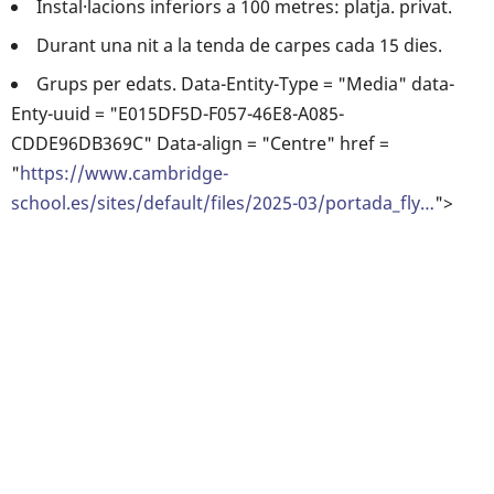
Instal·lacions inferiors a 100 metres: platja. privat.
Durant una nit a la tenda de carpes cada 15 dies.
Grups per edats. Data-Entity-Type = "Media" data-
Enty-uuid = "E015DF5D-F057-46E8-A085-
CDDE96DB369C" Data-align = "Centre" href =
"
https://www.cambridge-
school.es/sites/default/files/2025-03/portada_fly…
">